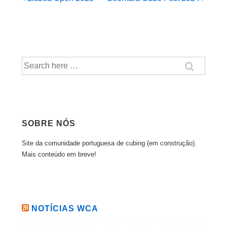
Post
Post
de
is
is
artigos
Pesquisar
por:
SOBRE NÓS
Site da comunidade portuguesa de cubing (em construção).
Mais conteúdo em breve!
NOTÍCIAS WCA