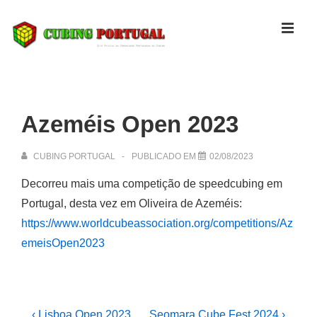
↓
Skip
MEN
to
Main
Navegação
Content
principal
Azeméis Open 2023
CUBING PORTUGAL
PUBLICADO EM
02/08/2023
Decorreu mais uma competição de speedcubing em
Portugal, desta vez em Oliveira de Azeméis:
https://www.worldcubeassociation.org/competitions/Az
emeisOpen2023
Navegação
Previous
Next
‹ Lisboa Open 2023
Seomara Cube Fest 2024 ›