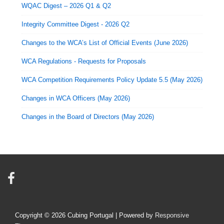
WQAC Digest – 2026 Q1 & Q2
Integrity Committee Digest - 2026 Q2
Changes to the WCA’s List of Official Events (June 2026)
WCA Regulations - Requests for Proposals
WCA Competition Requirements Policy Update 5.5 (May 2026)
Changes in WCA Officers (May 2026)
Changes in the Board of Directors (May 2026)
Copyright © 2026
Cubing Portugal
| Powered by
Responsive