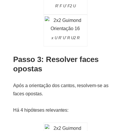
R’ F U’ F2 U
x U R’ U’ R U2 R
Passo 3: Resolver faces
opostas
Após a orientação dos cantos, resolvem-se as
faces opostas.
Há 4 hipóteses relevantes: