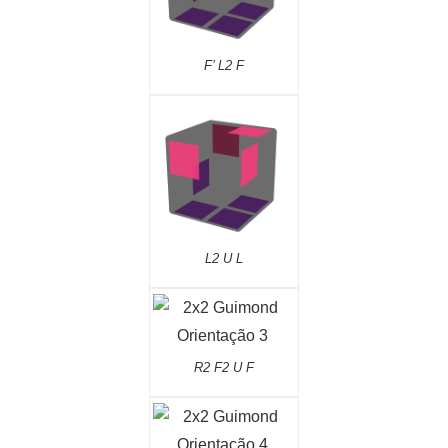
F’ L2 F
L2 U L
R2 F2 U F