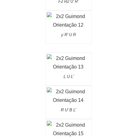
F2 R2 U’ R’
y R’ U R
L U L’
R U’ B L’