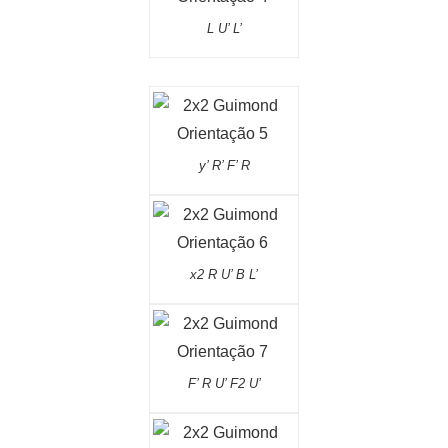
L U’ L’
y’ R’ F’ R
x2 R U’ B L’
F’ R U’ F2 U’