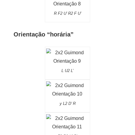
R F2 U’ R2 F U’
Orientação “horária”
L U2 L’
y L2 D’ R