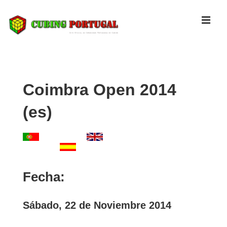
↓
Skip
MEN
to
Main
Navegação
Content
principal
Coimbra Open 2014
(es)
Fecha:
Sábado, 22 de Noviembre 2014