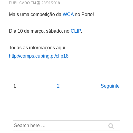
PUBLICADO EM
28/01/2018
Mais uma competição da
WCA
no Porto!
Dia 10 de março, sábado, no
CLIP
.
Todas as informações aqui:
http://comps.cubing.pt/clip18
Navegação
1
2
Seguinte
de
artigos
Pesquisar
por: