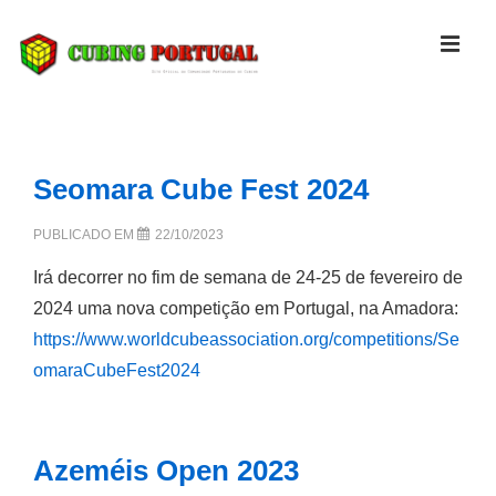
↓
Skip
MEN
to
Main
Navegação
Content
principal
Seomara Cube Fest 2024
PUBLICADO EM
22/10/2023
Irá decorrer no fim de semana de 24-25 de fevereiro de
2024 uma nova competição em Portugal, na Amadora:
https://www.worldcubeassociation.org/competitions/Se
omaraCubeFest2024
Azeméis Open 2023